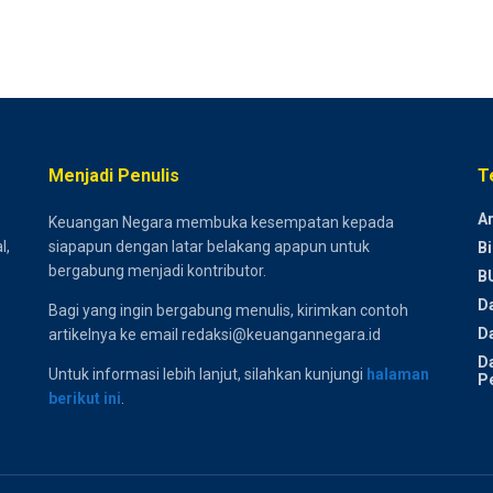
Menjadi Penulis
T
Ar
Keuangan Negara membuka kesempatan kepada
l,
siapapun dengan latar belakang apapun untuk
Bi
bergabung menjadi kontributor.
B
D
Bagi yang ingin bergabung menulis, kirimkan contoh
Da
artikelnya ke email redaksi@keuangannegara.id
D
Untuk informasi lebih lanjut, silahkan kunjungi
halaman
P
berikut ini
.