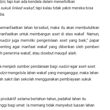
zir
, tapi kan ada kendala dalam menerbitkan
n
sukuk linked wakaf,
tapi kalau tidak yakin mereka bisa
ia.
emanfaatkan lahan tersebut, maka itu akan membutuhkan
imanfaatkan untuk membangun aset di atas wakaf. Namun,
nadzir
juga memiliki pengelolaan aset yang baik,” papar
penting agar manfaat wakaf yang diberikan oleh pemberi
eh penerima wakaf, atau disebut mauquf alaih.
a menjadi sumber pendanaan bagi
nadzir
agar aset-aset
dzir
mengelola lahan wakaf yang menganggur, maka lahan
umah sakit dan sekolah menggunakan pembiayaan sukuk
 produktif selama bertahun-tahun, padahal lahan itu
inggi bagi umat. Ia memang tidak menyebut luasan lahan