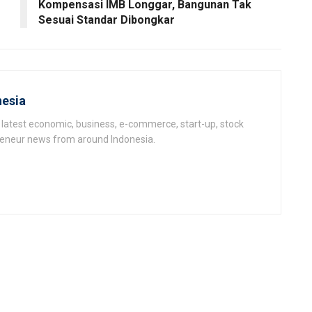
Kompensasi IMB Longgar, Bangunan Tak
Sesuai Standar Dibongkar
esia
latest economic, business, e-commerce, start-up, stock
epeneur news from around Indonesia.