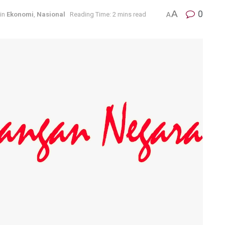
A
0
in
Ekonomi
,
Nasional
Reading Time: 2 mins read
A