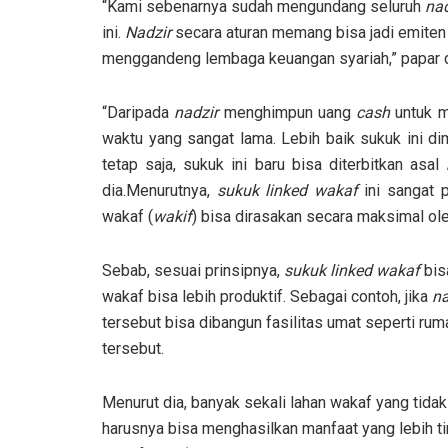
“Kami sebenarnya sudah mengundang seluruh
nad
ini.
Nadzir
secara aturan memang bisa jadi emite
menggandeng lembaga keuangan syariah,” papar d
“Daripada
nadzir
menghimpun uang
cash
untuk m
waktu yang sangat lama. Lebih baik sukuk ini d
tetap saja, sukuk ini baru bisa diterbitkan asal
dia.Menurutnya,
sukuk linked wakaf
ini sangat 
wakaf (
wakif
) bisa dirasakan secara maksimal ol
Sebab, sesuai prinsipnya,
sukuk linked wakaf
bis
wakaf bisa lebih produktif. Sebagai contoh, jika
na
tersebut bisa dibangun fasilitas umat seperti r
tersebut.
Menurut dia, banyak sekali lahan wakaf yang tidak
harusnya bisa menghasilkan manfaat yang lebih t