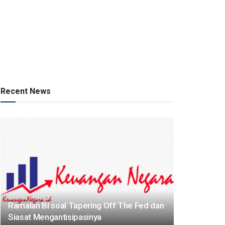
Recent News
Ramalan BI soal Tapering Off The Fed dan
Siasat Mengantisipasinya