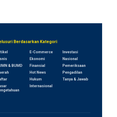
elusuri Berdasarkan Kategori
tikel
E-Commerce
Investasi
snis
Ekonomi
Nasional
UMN & BUMD
Finansial
Pemeriksaan
aerah
Hot News
Pengadilan
ftar
Hukum
Tanya & Jawab
asar
Internasional
engetahuan