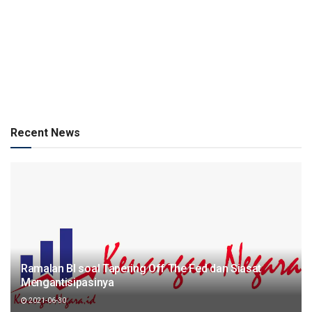
Recent News
Ramalan BI soal Tapering Off The Fed dan Siasat
Mengantisipasinya
2021-06-30