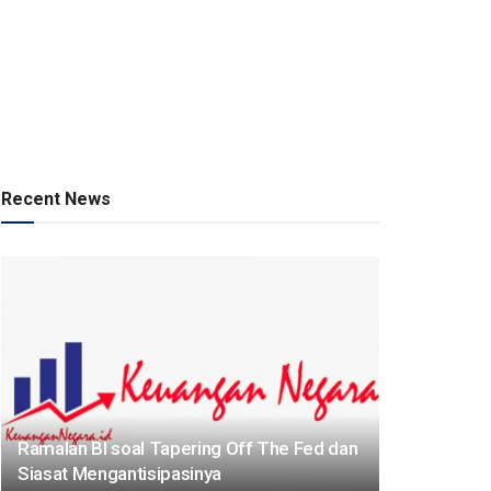
Recent News
Ramalan BI soal Tapering Off The Fed dan
Siasat Mengantisipasinya