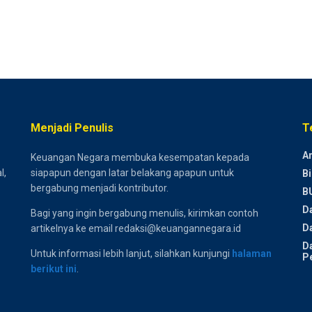
Menjadi Penulis
T
Ar
Keuangan Negara membuka kesempatan kepada
l,
siapapun dengan latar belakang apapun untuk
Bi
bergabung menjadi kontributor.
B
D
Bagi yang ingin bergabung menulis, kirimkan contoh
Da
artikelnya ke email redaksi@keuangannegara.id
D
Untuk informasi lebih lanjut, silahkan kunjungi
halaman
P
berikut ini
.