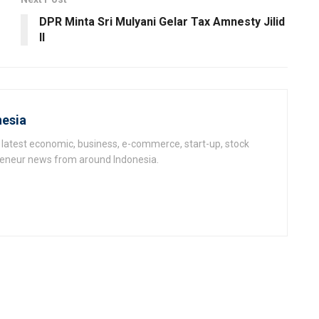
DPR Minta Sri Mulyani Gelar Tax Amnesty Jilid
II
esia
latest economic, business, e-commerce, start-up, stock
epeneur news from around Indonesia.