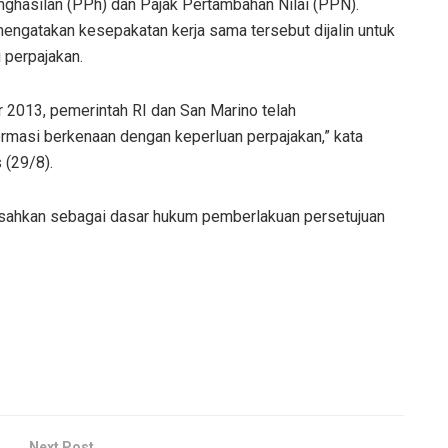
ghasilan (PPh) dan Pajak Pertambahan Nilai (PPN).
ngatakan kesepakatan kerja sama tersebut dijalin untuk
perpajakan.
 2013, pemerintah RI dan San Marino telah
ormasi berkenaan dengan keperluan perpajakan,” kata
 (29/8).
isahkan sebagai dasar hukum pemberlakuan persetujuan
Next Post