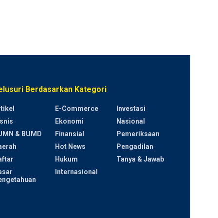
elusuri Berdasarkan Kategori
tikel
E-Commerce
Investasi
snis
Ekonomi
Nasional
UMN & BUMD
Finansial
Pemeriksaan
aerah
Hot News
Pengadilan
ftar
Hukum
Tanya & Jawab
asar
Internasional
engetahuan