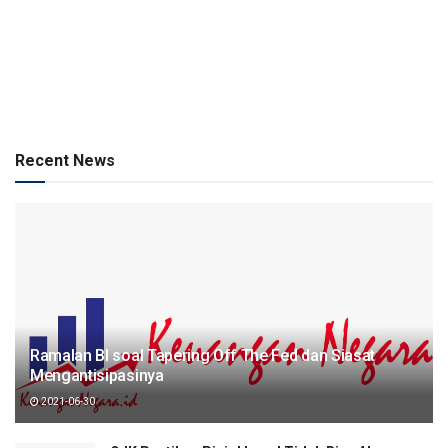
Recent News
Ramalan BI soal Tapering Off The Fed dan Siasat
Mengantisipasinya
2021-06-30