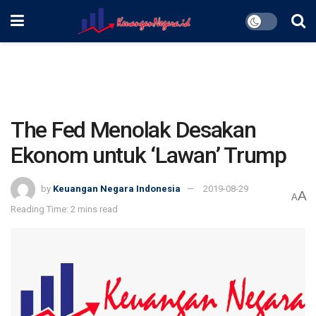
The Fed Menolak Desakan
Ekonom untuk ‘Lawan’ Trump
by
Keuangan Negara Indonesia
2019-08-29
A
A
Reading Time: 2 mins read