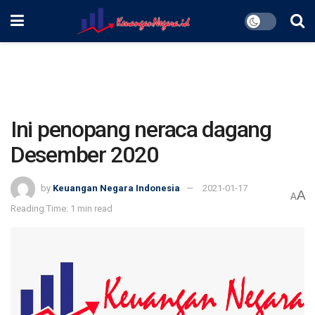
Ini penopang neraca dagang
Desember 2020
by
Keuangan Negara Indonesia
2021-01-17
A
A
Reading Time: 1 min read