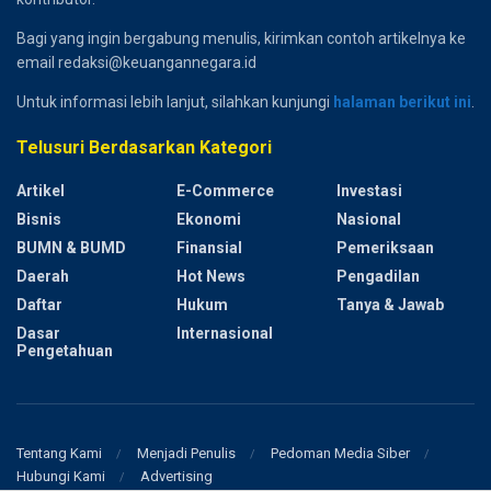
Bagi yang ingin bergabung menulis, kirimkan contoh artikelnya ke
email redaksi@keuangannegara.id
Untuk informasi lebih lanjut, silahkan kunjungi
halaman berikut ini
.
Telusuri Berdasarkan Kategori
Artikel
E-Commerce
Investasi
Bisnis
Ekonomi
Nasional
BUMN & BUMD
Finansial
Pemeriksaan
Daerah
Hot News
Pengadilan
Daftar
Hukum
Tanya & Jawab
Dasar
Internasional
Pengetahuan
Tentang Kami
Menjadi Penulis
Pedoman Media Siber
Hubungi Kami
Advertising