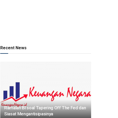
Recent News
Ramalan BI soal Tapering Off The Fed dan
Siasat Mengantisipasinya