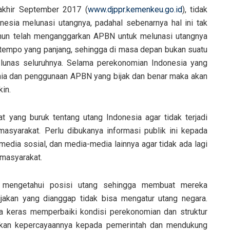
 akhir September 2017 (
www.djppr.kemenkeu.go.id
), tidak
sia melunasi utangnya, padahal sebenarnya hal ini tak
tahun telah menganggarkan APBN untuk melunasi utangnya
h tempo yang panjang, sehingga di masa depan bukan suatu
 lunas seluruhnya. Selama perekonomian Indonesia yang
ia dan penggunaan APBN yang bijak dan benar maka akan
in.
t yang buruk tentang utang Indonesia agar tidak terjadi
syarakat. Perlu dibukanya informasi publik ini kepada
media sosial, dan media-media lainnya agar tidak ada lagi
 masyarakat.
k mengetahui posisi utang sehingga membuat mereka
akan yang dianggap tidak bisa mengatur utang negara.
a keras memperbaiki kondisi perekonomian dan struktur
ikan kepercayaannya kepada pemerintah dan mendukung