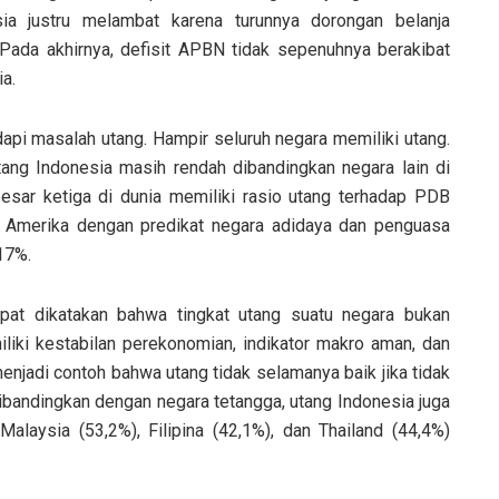
ia justru melambat karena turunnya dorongan belanja
ada akhirnya, defisit APBN tidak sepenuhnya berakibat
a.
api masalah utang. Hampir seluruh negara memiliki utang.
ang Indonesia masih rendah dibandingkan negara lain di
sar ketiga di dunia memiliki rasio utang terhadap PDB
 Amerika dengan predikat negara adidaya dan penguasa
17%.
pat dikatakan bahwa tingkat utang suatu negara bukan
iki kestabilan perekonomian, indikator makro aman, dan
enjadi contoh bahwa utang tidak selamanya baik jika tidak
 dibandingkan dengan negara tetangga, utang Indonesia juga
alaysia (53,2%), Filipina (42,1%), dan Thailand (44,4%)