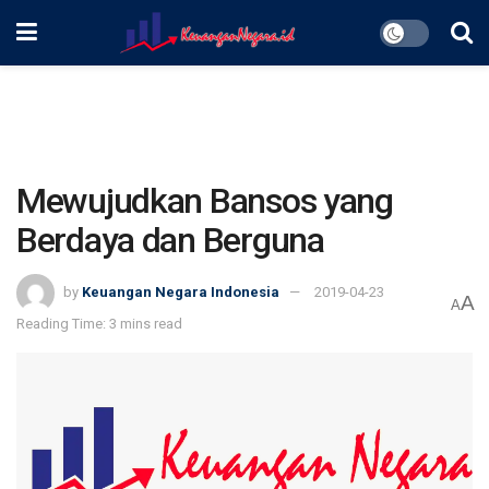
Mewujudkan Bansos yang
Berdaya dan Berguna
by
Keuangan Negara Indonesia
2019-04-23
A
A
Reading Time: 3 mins read