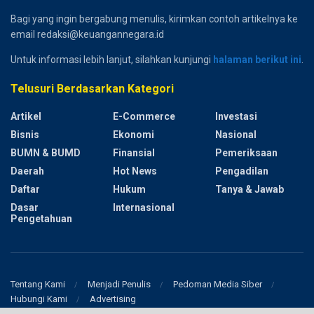
Bagi yang ingin bergabung menulis, kirimkan contoh artikelnya ke
email redaksi@keuangannegara.id
Untuk informasi lebih lanjut, silahkan kunjungi
halaman berikut ini
.
Telusuri Berdasarkan Kategori
Artikel
E-Commerce
Investasi
Bisnis
Ekonomi
Nasional
BUMN & BUMD
Finansial
Pemeriksaan
Daerah
Hot News
Pengadilan
Daftar
Hukum
Tanya & Jawab
Dasar
Internasional
Pengetahuan
Tentang Kami
Menjadi Penulis
Pedoman Media Siber
Hubungi Kami
Advertising