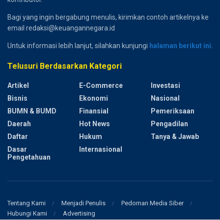
Bagi yang ingin bergabung menulis, kirimkan contoh artikelnya ke
email redaksi@keuangannegara.id
Untuk informasi lebih lanjut, silahkan kunjungi
halaman berikut ini
.
Telusuri Berdasarkan Kategori
Artikel
E-Commerce
Investasi
Bisnis
Ekonomi
Nasional
BUMN & BUMD
Finansial
Pemeriksaan
Daerah
Hot News
Pengadilan
Daftar
Hukum
Tanya & Jawab
Dasar
Internasional
Pengetahuan
Tentang Kami
Menjadi Penulis
Pedoman Media Siber
Hubungi Kami
Advertising