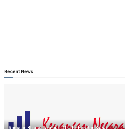
Recent News
Ramalan BI soal Tapering Off The Fed dan Siasat