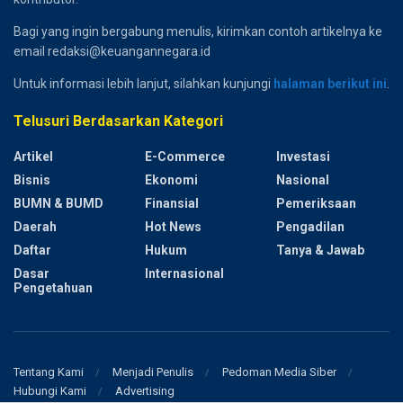
Bagi yang ingin bergabung menulis, kirimkan contoh artikelnya ke
email redaksi@keuangannegara.id
Untuk informasi lebih lanjut, silahkan kunjungi
halaman berikut ini
.
Telusuri Berdasarkan Kategori
Artikel
E-Commerce
Investasi
Bisnis
Ekonomi
Nasional
BUMN & BUMD
Finansial
Pemeriksaan
Daerah
Hot News
Pengadilan
Daftar
Hukum
Tanya & Jawab
Dasar
Internasional
Pengetahuan
Tentang Kami
Menjadi Penulis
Pedoman Media Siber
Hubungi Kami
Advertising