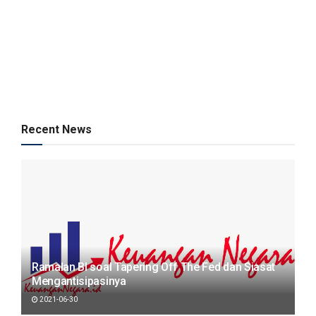
Recent News
Ramalan BI soal Tapering Off The Fed dan Siasat
Mengantisipasinya
2021-06-30