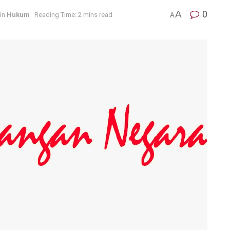
A
0
in
Hukum
Reading Time: 2 mins read
A