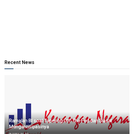
Recent News
Ramalan BI soal Tapering Off The Fed dan Siasat
Mengantisipasinya