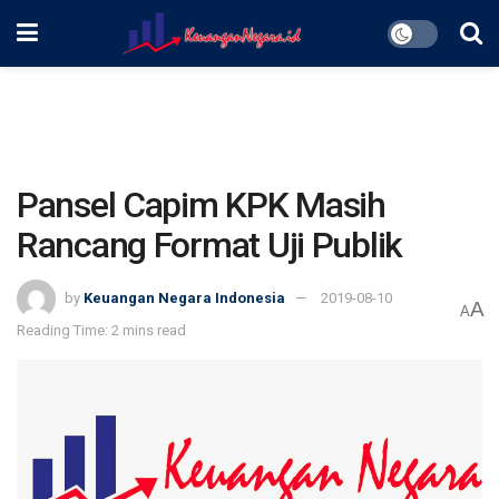
Pansel Capim KPK Masih
Rancang Format Uji Publik
by
Keuangan Negara Indonesia
2019-08-10
A
A
Reading Time: 2 mins read