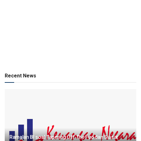
Recent News
Ramalan BI soal Tapering Off The Fed dan Siasat