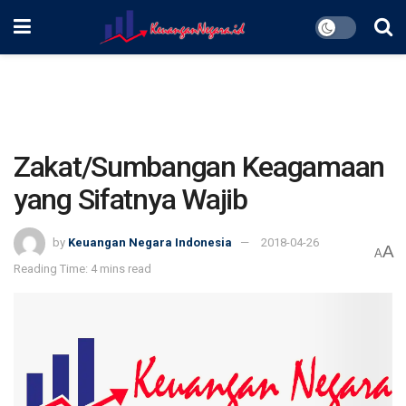
Zakat/Sumbangan Keagamaan
yang Sifatnya Wajib
by
Keuangan Negara Indonesia
2018-04-26
A
A
Reading Time: 4 mins read